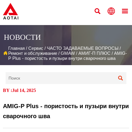



НОВОСТИ
Главная
/
Сервис
/
ЧАСТО ЗАДАВАЕМЫЕ ВОПРОСЫ
/

Ремонт и обслуживание
/
GMAW
/
АМИГ-П ПЛЮС
/
AMIG-
P Plus - пористость и пузыри внутри сварочного шва

BY :Jul 14, 2025
AMIG-P Plus - пористость и пузыри внутри
сварочного шва