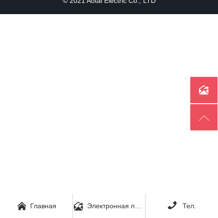
© 2021 Aotai Electric Co., LTD





Главная
Электронная почта
Тел.