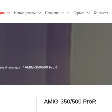
ция
Новые релизы
Применение
Сервис
Контакты




чный аппарат
/
AMIG-350/500 ProR
AMIG-350/500 ProR