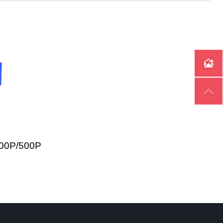


400Р/500Р