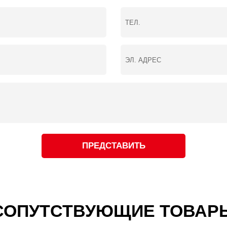
ки (mm)
min)
m)
48
ии
ты
ПРЕДСТАВИТЬ
СОПУТСТВУЮЩИЕ ТОВАР