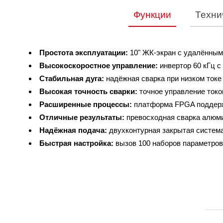
Функции
Техни
Простота эксплуатации:
10" ЖК-экран с удалённы
Стандартная комплектация
Модель
Высокоскоростное управление:
инвертор 60 кГц с
1 источник питания
Стабильная дуга:
надёжная сварка при низком токе 
Номинальное входное напряже
1 подключаемый силовой кабель L=3m
Высокая точность сварки:
точное управление токо
1 кабель заземления L=3m с зажимом
Номинальная потребляемая
Расширенные процессы:
платформа FPGA поддержи
1 подающее устройство
Отличные результаты:
превосходная сварка алюмин
Номинальный входно
1 кабель подающего устройства L=5m
Надёжная подача:
двухконтурная закрытая систем
1 канал для проволоки
Диапазон сварочного
Быстрая настройка:
вызов 100 наборов параметро
1 провод обратной связи по напряжению
Диапазон сварочного на
1 аналоговый кабель управления
1 держатель катушки с проволокой
OCV (V)
Продолжительность вкл
КПД при полной наг