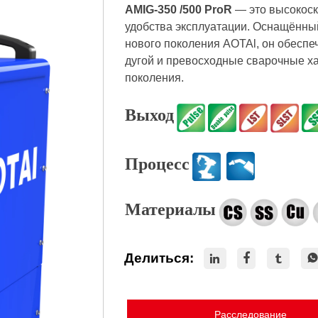
AMIG-350 /500 ProR
— это высокоск
удобства эксплуатации. Оснащённ
нового поколения AOTAl, он обесп
дугой и превосходные сварочные ха
поколения.
Выход
Процесс
Материалы
Делиться:



Расследование