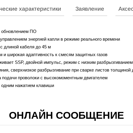
ческие характеристики
Заявление
Аксе
м обновлением ПО
AMIG
 управлением энергией капли в режиме реального времени
с длиной кабеля до 45 м
ние/частота (V/Hz)
3-фаз
м и широкая адаптивность к смесям защитных газов
 мощность (кВА)
вает SSP, двойной импульс, режим с низким разбрызгиванием
ия, сверхнизкое разбрызгивание при сварке листов толщиной 
й ток (A)
а подачи проволоки с высокомоментным двигателем
 тока (A)
6
в одним нажатием клавиши
пряжения (V)
17
ОНЛАЙН СООБЩЕНИЕ
ючения (40℃)
100
рузке (%)