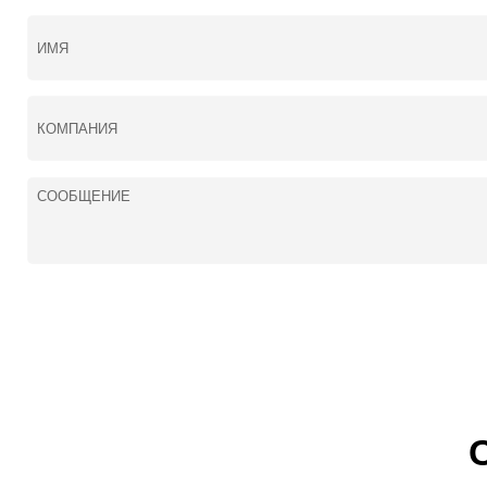
Диаметр проволо
Расход газа (L/
Размеры (m
Вес (kg)
Класс изоляц
Класс защи