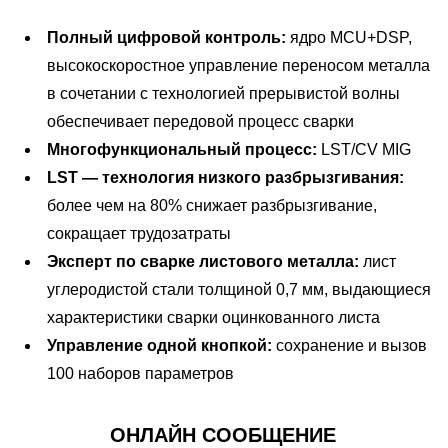
Стандартная комплектация
Полный цифровой контроль:
ядро MCU+DSP,
высокоскоростное управление переносом металла
1 источник питания
AMIG350LST-R
в сочетании с технологией прерывистой волны
1 подключённый первичный кабель L=3m
Plus
обеспечивает передовой процесс сварки
1 заземляющий кабель L=3m с зажимом
3 фазы,
Многофункциональный процесс:
LST/CV MIG
1 подающий механизм
Номинальное входное
AC380V±10%,
LST — технология низкого разбрызгивания:
1 кабель подающего механизма L=5m
напряжение/частота (В/Гц)
50/60Hz
более чем на 80% снижает разбрызгивание,
1 проволочный канал
сокращает трудозатраты
1 провод обратной связи по напряжению
Номинальная входная
14
Эксперт по сварке листового металла:
лист
1 аналоговый кабель управления
мощность (кВА)
углеродистой стали толщиной 0,7 мм, выдающиеся
1 держатель катушки проволоки
Номинальный входной ток (А)
21
характеристики сварки оцинкованного листа
Диапазон сварочного тока (A)
60~350
Управление одной кнопкой:
сохранение и вызов
100 наборов параметров
Диапазон сварочного
17~31.5
напряжения (V)
ОНЛАЙН СООБЩЕНИЕ
OCV (V)
96