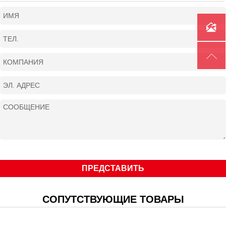
ПВ (40℃)
60%@350A

КПД при полной нагрузке (%)
≥87

Диаметр проволоки (мм)
Φ0.8, Φ1.0, Φ1.2
Расход газа (L/min)
15~20
Габариты (мм)
660*320*560
Вес (kg /lb)
55 /121.3
Класс изоляции
H
Класс защиты
IP23
ПРЕДСТАВИТЬ
СОПУТСТВУЮЩИЕ ТОВАРЫ