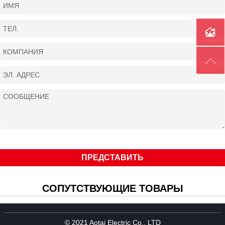
Метод охлаждения
С водяным охлаждением

Номинальный ток (А)
350А
Рабочий цикл (%)
60/100%

Расход аргона (л/мин)
11(±5%)
ПРЕДСТАВИТЬ
СОПУТСТВУЮЩИЕ ТОВАРЫ
© 2021 Aotai Electric Co., LTD