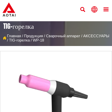



TIG-горелка
Главная
/
Продукция
/
Сварочный аппарат
/
АКСЕССУАРЫ

/
TIG-горелка
/
WP-18